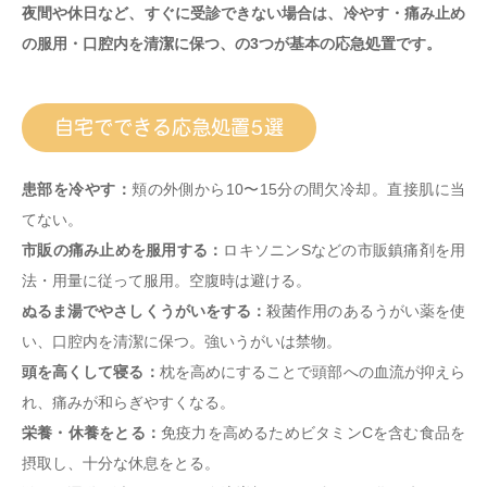
夜間や休日など、すぐに受診できない場合は、冷やす・痛み止め
の服用・口腔内を清潔に保つ、の3つが基本の応急処置です。
自宅でできる応急処置5選
患部を冷やす：
頬の外側から10〜15分の間欠冷却。直接肌に当
てない。
市販の痛み止めを服用する：
ロキソニンSなどの市販鎮痛剤を用
法・用量に従って服用。空腹時は避ける。
ぬるま湯でやさしくうがいをする：
殺菌作用のあるうがい薬を使
い、口腔内を清潔に保つ。強いうがいは禁物。
頭を高くして寝る：
枕を高めにすることで頭部への血流が抑えら
れ、痛みが和らぎやすくなる。
栄養・休養をとる：
免疫力を高めるためビタミンCを含む食品を
摂取し、十分な休息をとる。