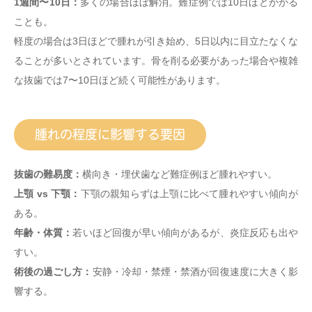
1週間〜10日：
多くの場合ほぼ解消。難症例では10日ほどかかる
ことも。
軽度の場合は3日ほどで腫れが引き始め、5日以内に目立たなくな
ることが多いとされています。骨を削る必要があった場合や複雑
な抜歯では7〜10日ほど続く可能性があります。
腫れの程度に影響する要因
抜歯の難易度：
横向き・埋伏歯など難症例ほど腫れやすい。
上顎 vs 下顎：
下顎の親知らずは上顎に比べて腫れやすい傾向が
ある。
年齢・体質：
若いほど回復が早い傾向があるが、炎症反応も出や
すい。
術後の過ごし方：
安静・冷却・禁煙・禁酒が回復速度に大きく影
響する。