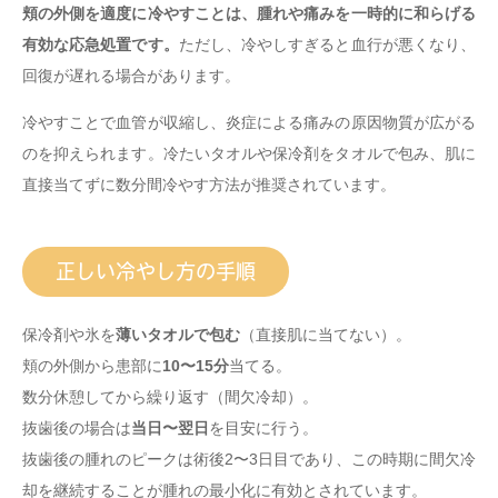
頬の外側を適度に冷やすことは、腫れや痛みを一時的に和らげる
有効な応急処置です。
ただし、冷やしすぎると血行が悪くなり、
回復が遅れる場合があります。
冷やすことで血管が収縮し、炎症による痛みの原因物質が広がる
のを抑えられます。
冷たいタオルや保冷剤をタオルで包み、肌に
直接当てずに数分間冷やす方法が推奨されています。
正しい冷やし方の手順
保冷剤や氷を
薄いタオルで包む
（直接肌に当てない）。
頬の外側から患部に
10〜15分
当てる。
数分休憩してから繰り返す（間欠冷却）。
抜歯後の場合は
当日〜翌日
を目安に行う。
抜歯後の腫れのピークは術後2〜3日目であり、この時期に間欠冷
却を継続することが腫れの最小化に有効とされています。