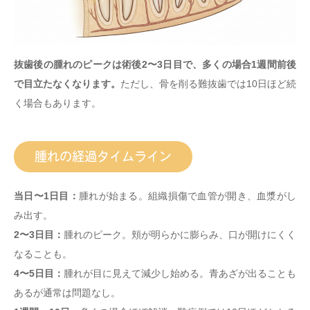
抜歯後の腫れのピークは術後2〜3日目で、多くの場合1週間前後
で目立たなくなります。
ただし、骨を削る難抜歯では10日ほど続
く場合もあります。
腫れの経過タイムライン
当日〜1日目：
腫れが始まる。組織損傷で血管が開き、血漿がし
み出す。
2〜3日目：
腫れのピーク。頬が明らかに膨らみ、口が開けにくく
なることも。
4〜5日目：
腫れが目に見えて減少し始める。青あざが出ることも
あるが通常は問題なし。