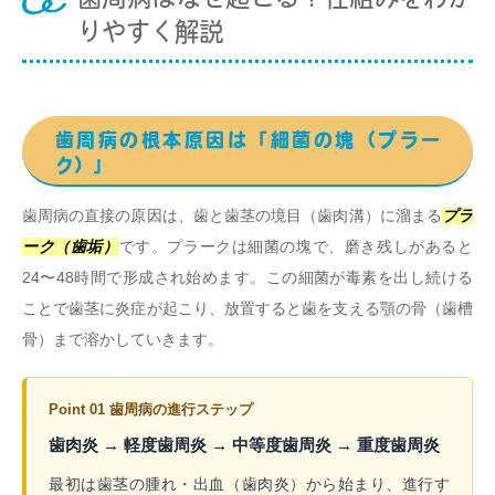
りやすく解説
歯周病の根本原因は「細菌の塊（プラー
ク）」
歯周病の直接の原因は、歯と歯茎の境目（歯肉溝）に溜まる
プラ
ーク（歯垢）
です。プラークは細菌の塊で、磨き残しがあると
24〜48時間で形成され始めます。この細菌が毒素を出し続ける
ことで歯茎に炎症が起こり、放置すると歯を支える顎の骨（歯槽
骨）まで溶かしていきます。
Point 01 歯周病の進行ステップ
歯肉炎 → 軽度歯周炎 → 中等度歯周炎 → 重度歯周炎
最初は歯茎の腫れ・出血（歯肉炎）から始まり、進行す