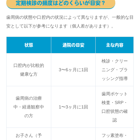
定期検診の頻度はどのくらいが目安？
歯周病の状態や口腔内の状況によって異なりますが、一般的な目
安として以下が参考になります（個人差があります）。
状態
通院の目安
主な内容
検診・クリー
口腔内が比較的
3〜6ヶ月に1回
ニング・ブラ
健康な方
ッシング指導
歯周ポケット
歯周病の治療
検査・SRP・
中・経過観察中
1〜3ヶ月に1回
口腔状態の確
の方
認
お子さん（予
フッ素塗布・