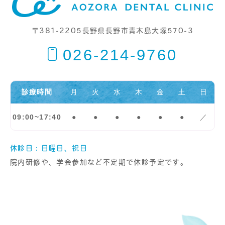
〒381-2205
長野県長野市青木島大塚570-3
026-214-9760
診療時間
月
火
水
木
金
土
日
09:00~17:40
●
●
●
●
●
●
／
休診日：日曜日、祝日
院内研修や、学会参加など不定期で休診予定です。