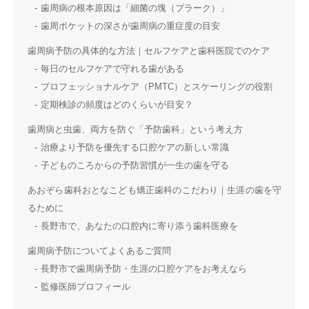
歯周病の根本原因は「細菌の塊（プラーク）」
歯周ポケットの深さが歯周病の重症度の目安
歯周病予防の具体的な方法｜セルフケアと歯科医院でのケア
毎日のセルフケアで守れる歯がある
プロフェッショナルケア（PMTC）とスケーリングの役割
定期検診の頻度はどのくらいが目安？
歯周病と虫歯、両方を防ぐ「予防歯科」という考え方
治療より予防を優先する口腔ケアの新しい常識
子どものころからの予防習慣が一生の歯を守る
あおぞら歯科おとなこども矯正歯科のこだわり｜生涯の歯を守
るために
長野市で、あなたの口腔内に寄り添う歯科医療を
歯周病予防についてよくあるご質問
長野市で歯周病予防・生涯の口腔ケアをお考えなら
監修医師プロフィール