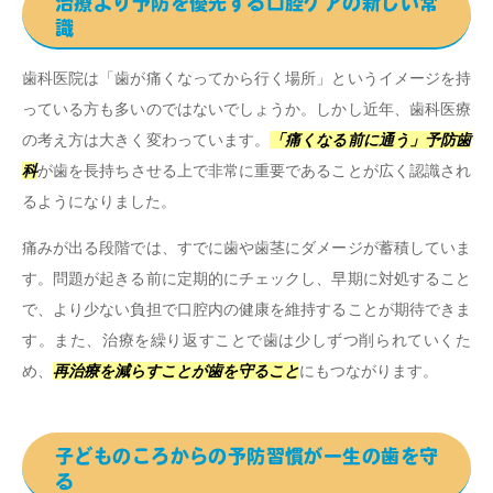
治療より予防を優先する口腔ケアの新しい常
識
歯科医院は「歯が痛くなってから行く場所」というイメージを持
っている方も多いのではないでしょうか。しかし近年、歯科医療
の考え方は大きく変わっています。
「痛くなる前に通う」予防歯
科
が歯を長持ちさせる上で非常に重要であることが広く認識され
るようになりました。
痛みが出る段階では、すでに歯や歯茎にダメージが蓄積していま
す。問題が起きる前に定期的にチェックし、早期に対処すること
で、より少ない負担で口腔内の健康を維持することが期待できま
す。また、治療を繰り返すことで歯は少しずつ削られていくた
め、
再治療を減らすことが歯を守ること
にもつながります。
子どものころからの予防習慣が一生の歯を守
る