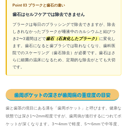
Point 03 プラークと歯石の違い
歯石はセルフケアでは除去できません
プラークは毎日のブラッシングで除去できますが、除去
しきれなかったプラークが唾液中のカルシウムと結びつ
き2〜3週間ほどで
歯石（石灰化したプラーク）
に変化し
ます。歯石になると歯ブラシでは取れなくなり、歯科医
院でのスケーリング（歯石除去）が必要です。歯石はさ
らに細菌の温床になるため、定期的な除去がとても大切
です。
歯周ポケットの深さが歯周病の重症度の目安
歯と歯茎の境目にある溝を「歯周ポケット」と呼びます。健康な
状態では深さ1〜2mm程度ですが、歯周病が進行するにつれてポ
ケットが深くなります。3〜4mmで軽度、5〜6mmで中等度、