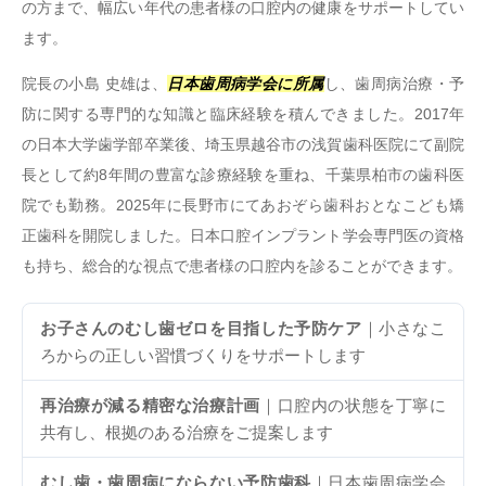
の方まで、幅広い年代の患者様の口腔内の健康をサポートしてい
ます。
院長の小島 史雄は、
日本歯周病学会に所属
し、歯周病治療・予
防に関する専門的な知識と臨床経験を積んできました。2017年
の日本大学歯学部卒業後、埼玉県越谷市の浅賀歯科医院にて副院
長として約8年間の豊富な診療経験を重ね、千葉県柏市の歯科医
院でも勤務。2025年に長野市にてあおぞら歯科おとなこども矯
正歯科を開院しました。日本口腔インプラント学会専門医の資格
も持ち、総合的な視点で患者様の口腔内を診ることができます。
お子さんのむし歯ゼロを目指した予防ケア
｜小さなこ
ろからの正しい習慣づくりをサポートします
再治療が減る精密な治療計画
｜口腔内の状態を丁寧に
共有し、根拠のある治療をご提案します
むし歯・歯周病にならない予防歯科
｜日本歯周病学会